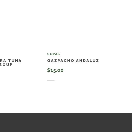
SOPAS
RA TUNA
GAZPACHO ANDALUZ
 SOUP
$
15.00
Añadir al carrito
al carrito