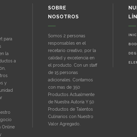
SOBRE
NU
NOSOTROS
LÍ
INIC
Somos 2 personas
t para
responsables en el
BOD
s
recetario creativo, por la
en la
DEG
calidad y excelencia en
ductos a
ELE
el producto. Con un staff
ón,
de 15 personas
tros
adicionales. Contamos
os y
con mas de 350
unidad
Productos Actualmente
ar
de Nuestra Autoría Y 50
Productos de Talentos
uestro
Culinarios con Nuestro
gocio
Valor Agregado.
 Online
y