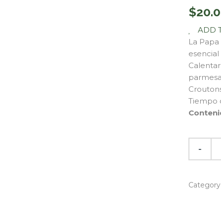
$
20.
ADD 
La Papa 
esencial
Calentar
parmesan
Croutons
Tiempo d
Conteni
Category