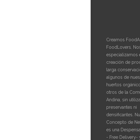
Creamos FoodAr
FoodLovers. No
especializamos 
creación de pro
larga conservaci
algunos de nues
huertos orgánic
otros de la Com
Andina, sin utiliz
preservantes ni
densificantes. N
Concepto de Ne
es una Despensa
- Free Delivery- 