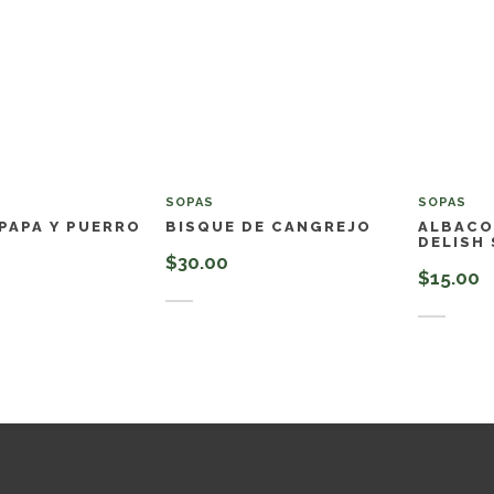
SOPAS
SOPAS
 PAPA Y PUERRO
BISQUE DE CANGREJO
ALBACO
DELISH
$
30.00
$
15.00
l carrito
Añadir al carrito
Añadir 