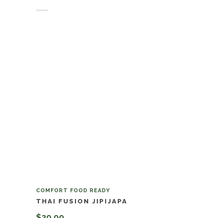
Añadir al carrito
COMFORT FOOD READY
THAI FUSION JIPIJAPA
$
20.00