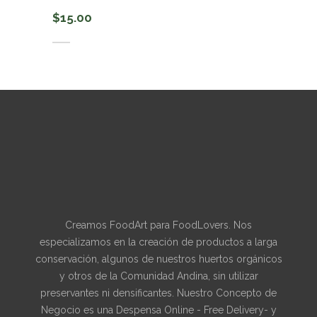
$
15.00
Añadir al carrito
Creamos FoodArt para FoodLovers. Nos
especializamos en la creación de productos a larga
conservación, algunos de nuestros huertos orgánicos
y otros de la Comunidad Andina, sin utilizar
preservantes ni densificantes. Nuestro Concepto de
Negocio es una Despensa Online - Free Delivery- y