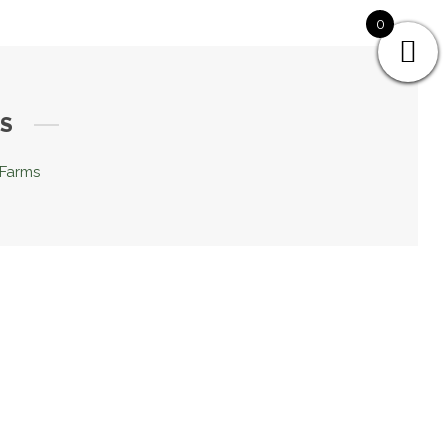
0
MS
 Farms