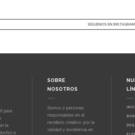
SÍGUENOS EN INSTAGRAM
SOBRE
NU
NOSOTROS
LÍ
INIC
Somos 2 personas
t para
responsables en el
BOD
s
recetario creativo, por la
en la
DEG
calidad y excelencia en
ductos a
ELE