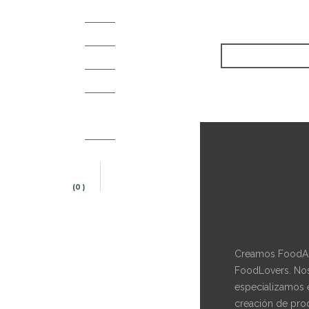
COCINA CENTRAL
ELEMENTAL
FOODTRUCK EXPEDITION
NUESTRO RECETARIO
THE LIVING FOOD EXPERIENCE
TOUR
(0 )
CART
SEARCH
DELIVERED FOR YOU.
LADISTRIBUZIONE® FOOD LOVERS.
TÉRMINOS Y CONDICIONES
Creamos FoodAr
FoodLovers. No
especializamos 
creación de pro