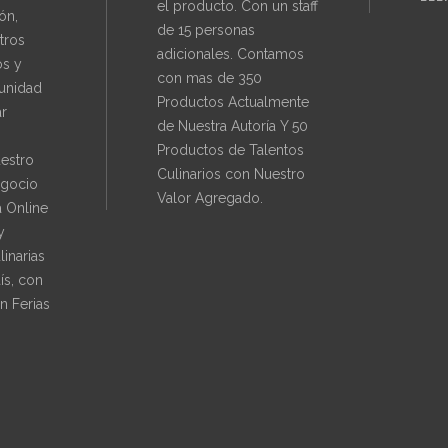
el producto. Con un staff
ón,
de 15 personas
tros
adicionales. Contamos
os y
con mas de 350
unidad
Productos Actualmente
ar
de Nuestra Autoría Y 50
Productos de Talentos
uestro
Culinarios con Nuestro
gocio
Valor Agregado.
 Online
y
inarias
ís, con
n Ferias