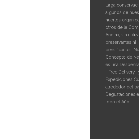
larga conservaci
algunos de nues
huertos orgánic
otros de la Com
Andina, sin utiliz
preservantes ni
densificantes. N
Concepto de Ne
es una Despensa
- Free Delivery- 
Expediciones Cul
alrededor del pa
Degustaciones e
todo el Año.