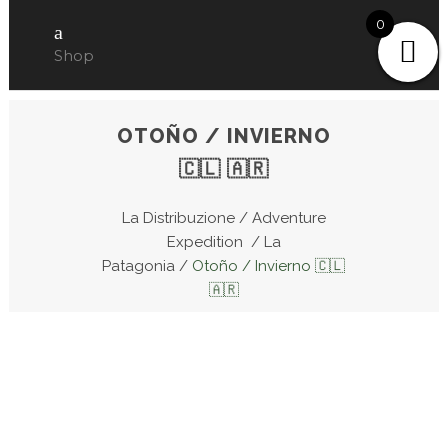
0
Shop
OTOÑO / INVIERNO
🇨🇱 🇦🇷
La Distribuzione
/
Adventure
Expedition
/
La
Patagonia
/
Otoño / Invierno 🇨🇱
🇦🇷