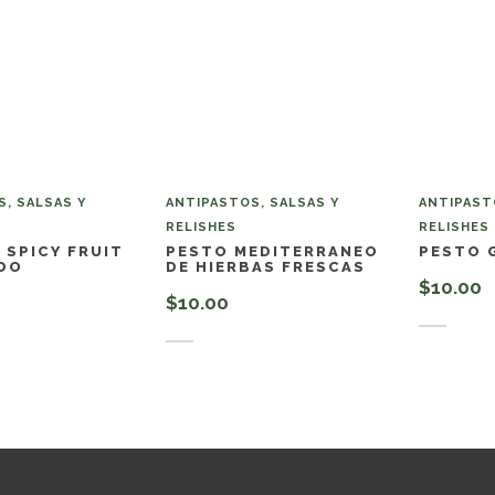
, SALSAS Y
ANTIPASTOS, SALSAS Y
ANTIPAST
RELISHES
RELISHES
 SPICY FRUIT
PESTO MEDITERRANEO
PESTO 
DO
DE HIERBAS FRESCAS
$
10.00
$
10.00
Añadir 
l carrito
Añadir al carrito