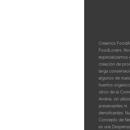
Creamos FoodAr
FoodLovers. No
especializamos 
creación de pro
larga conservaci
algunos de nues
huertos orgánic
otros de la Com
Andina, sin utiliz
preservantes ni
densificantes. N
Concepto de Ne
es una Despensa