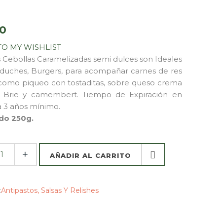
0
TO MY WISHLIST
 Cebollas Caramelizadas semi dulces son Ideales
duches, Burgers, para acompañar carnes de res
 como piqueo con tostaditas, sobre queso crema
 Brie y camembert. Tiempo de Expiración en
 3 años mínimo.
do 250g.
AÑADIR AL CARRITO
AÑADIR AL CARRITO
:
Antipastos, Salsas Y Relishes