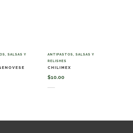
OS, SALSAS Y
ANTIPASTOS, SALSAS Y
RELISHES
GENOVESE
CHILIMEX
$
10.00
al carrito
Añadir al carrito