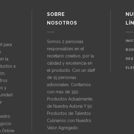
SOBRE
NU
NOSOTROS
LÍ
INIC
Somos 2 personas
t para
responsables en el
BOD
s
recetario creativo, por la
en la
DEG
calidad y excelencia en
ductos a
ELE
el producto. Con un staff
ón,
de 15 personas
tros
adicionales. Contamos
os y
con mas de 350
unidad
Productos Actualmente
ar
de Nuestra Autoría Y 50
Productos de Talentos
uestro
Culinarios con Nuestro
gocio
Valor Agregado.
 Online